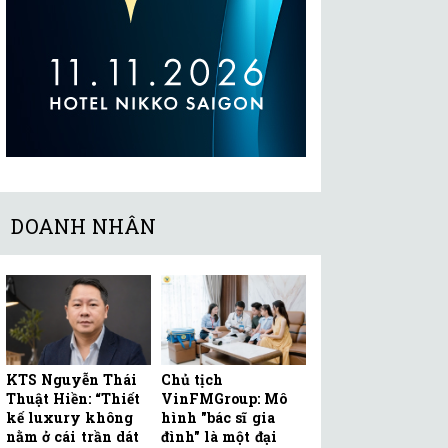
DOANH NHÂN
KTS Nguyễn Thái
Chủ tịch
Thuật Hiền: “Thiết
VinFMGroup: Mô
kế luxury không
hình "bác sĩ gia
nằm ở cái trần dát
đình" là một đại