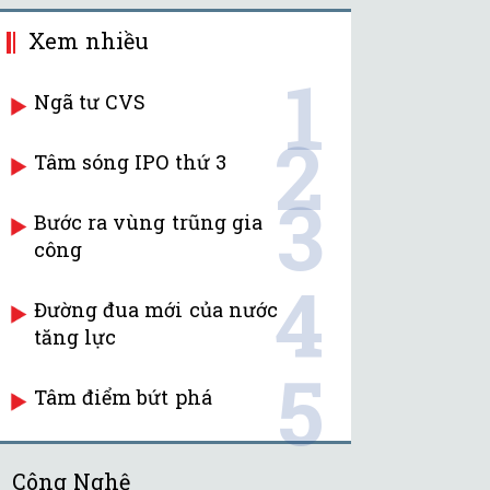
Xem nhiều
1
Ngã tư CVS
2
Tâm sóng IPO thứ 3
3
Bước ra vùng trũng gia
công
4
Đường đua mới của nước
tăng lực
5
Tâm điểm bứt phá
Công Nghệ