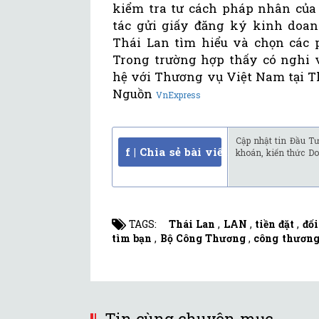
kiểm tra tư cách pháp nhân của 
tác gửi giấy đăng ký kinh doanh
Thái Lan tìm hiểu và chọn các 
Trong trường hợp thấy có nghi v
hệ với Thương vụ Việt Nam tại Th
Nguồn
VnExpress
Cập nhật tin Đầu Tư
f | Chia sẻ bài viết
khoán, kiến thức Do
TAGS:
Thái Lan
,
LAN
,
tiền đặt
,
đối
tìm bạn
,
Bộ Công Thương
,
công thươn
Tin cùng chuyên mục