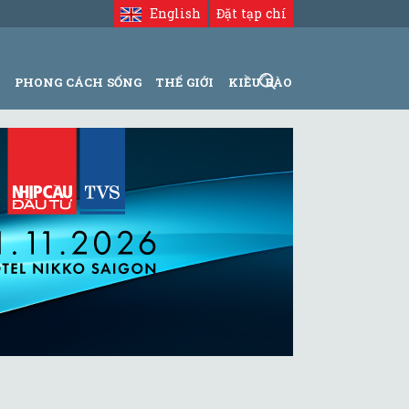
English
Đặt tạp chí
N
PHONG CÁCH SỐNG
THẾ GIỚI
KIỀU BÀO