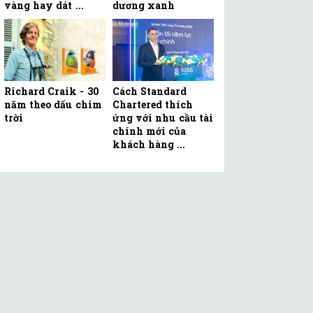
vàng hay dát ...
dương xanh
Richard Craik - 30
Cách Standard
năm theo dấu chim
Chartered thích
trời
ứng với nhu cầu tài
chính mới của
khách hàng ...