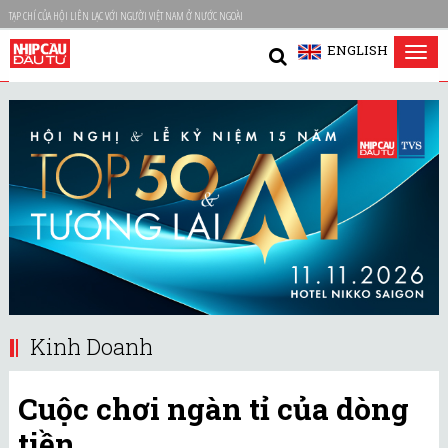
TẠP CHÍ CỦA HỘI LIÊN LẠC VỚI NGƯỜI VIỆT NAM Ở NƯỚC NGOÀI
ENGLISH
Tog
nav
Kinh Doanh
Cuộc chơi ngàn tỉ của dòng
tiền