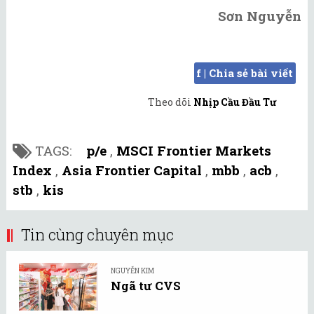
Sơn Nguyễn
f | Chia sẻ bài viết
Theo dõi
Nhịp Cầu Đầu Tư
TAGS:
p/e
,
MSCI Frontier Markets
Index
,
Asia Frontier Capital
,
mbb
,
acb
,
stb
,
kis
Tin cùng chuyên mục
NGUYỄN KIM
Ngã tư CVS