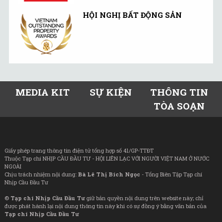
HỘI NGHỊ BẤT ĐỘNG SẢN
MEDIA KIT
SỰ KIỆN
THÔNG TIN
TÒA SOẠN
Giấy phép trang thông tin điện tử tổng hợp số 41/GP-TTĐT
Thuộc Tạp chí NHỊP CẦU ĐẦU TƯ - HỘI LIÊN LẠC VỚI NGƯỜI VIỆT NAM Ở NƯỚC
NGOÀI
Chịu trách nhiệm nội dung:
Bà Lê Thị Bích Ngọc
- Tổng Biên Tập Tạp chí
Nhịp Cầu Đầu Tư
©
Tạp chí Nhịp Cầu Đầu Tư
giữ bản quyền nội dung trên website này; chỉ
được phát hành lại nội dung thông tin này khi có sự đồng ý bằng văn bản của
Tạp chí Nhịp Cầu Đầu Tư