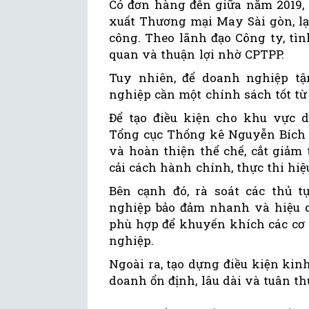
Có đơn hàng đến giữa năm 2019,
xuất Thương mại May Sài gòn, l
công. Theo lãnh đạo Công ty, tì
quan và thuận lợi nhờ CPTPP.
Tuy nhiên, để doanh nghiệp tậ
nghiệp cần một chính sách tốt từ
Để tạo điều kiện cho khu vực d
Tổng cục Thống kê Nguyễn Bích L
và hoàn thiện thể chế, cắt giảm
cải cách hành chính, thực thi hiệ
Bên cạnh đó, rà soát các thủ t
nghiệp bảo đảm nhanh và hiệu qu
phù hợp để khuyến khích các cơ
nghiệp.
Ngoài ra, tạo dựng điều kiện kin
doanh ổn định, lâu dài và tuân th