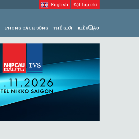
English
Đặt tạp chí
N
PHONG CÁCH SỐNG
THẾ GIỚI
KIỀU BÀO