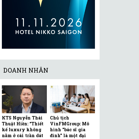
DOANH NHÂN
KTS Nguyễn Thái
Chủ tịch
Thuật Hiền: “Thiết
VinFMGroup: Mô
kế luxury không
hình "bác sĩ gia
nằm ở cái trần dát
đình" là một đại