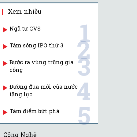
Xem nhiều
1
Ngã tư CVS
2
Tâm sóng IPO thứ 3
3
Bước ra vùng trũng gia
công
4
Đường đua mới của nước
tăng lực
5
Tâm điểm bứt phá
Công Nghệ