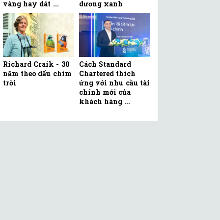
vàng hay dát ...
dương xanh
Richard Craik - 30
Cách Standard
năm theo dấu chim
Chartered thích
trời
ứng với nhu cầu tài
chính mới của
khách hàng ...