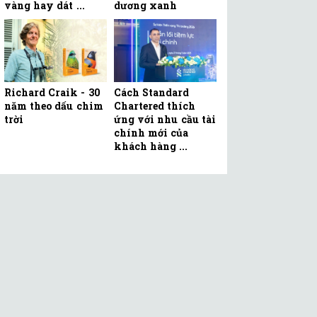
vàng hay dát ...
dương xanh
Richard Craik - 30
Cách Standard
năm theo dấu chim
Chartered thích
trời
ứng với nhu cầu tài
chính mới của
khách hàng ...