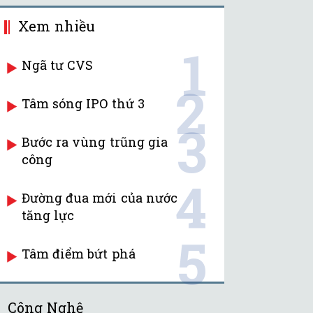
Xem nhiều
1
Ngã tư CVS
2
Tâm sóng IPO thứ 3
3
Bước ra vùng trũng gia
công
4
Đường đua mới của nước
tăng lực
5
Tâm điểm bứt phá
Công Nghệ