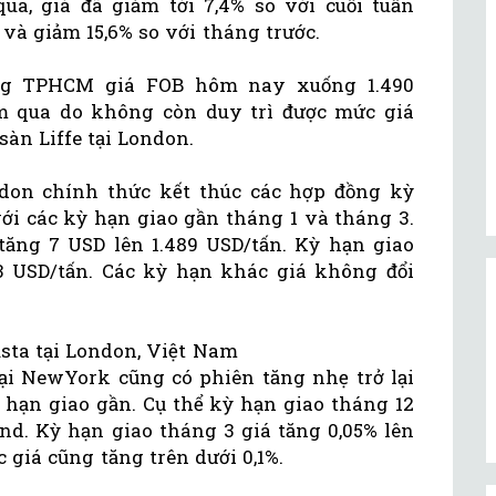
ua, giá đã giảm tới 7,4% so với cuối tuần
p và giảm 15,6% so với tháng trước.
cảng TPHCM giá FOB hôm nay xuống 1.490
m qua do không còn duy trì được mức giá
sàn Liffe tại London.
ndon chính thức kết thúc các hợp đồng kỳ
với các kỳ hạn giao gần tháng 1 và tháng 3.
 tăng 7 USD lên 1.489 USD/tấn. Kỳ hạn giao
3 USD/tấn. Các kỳ hạn khác giá không đổi
usta tại London, Việt Nam
tại NewYork cũng có phiên tăng nhẹ trở lại
ỳ hạn giao gần. Cụ thể kỳ hạn giao tháng 12
und. Kỳ hạn giao tháng 3 giá tăng 0,05% lên
 giá cũng tăng trên dưới 0,1%.