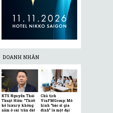
DOANH NHÂN
KTS Nguyễn Thái
Chủ tịch
Thuật Hiền: “Thiết
VinFMGroup: Mô
kế luxury không
hình "bác sĩ gia
nằm ở cái trần dát
đình" là một đại