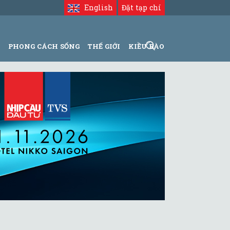
English
Đặt tạp chí
N
PHONG CÁCH SỐNG
THẾ GIỚI
KIỀU BÀO