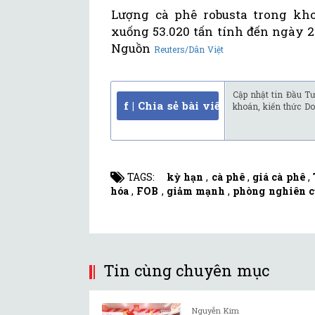
Lượng cà phê robusta trong kh
xuống 53.020 tấn tính đến ngày 28
Nguồn
Reuters/Dân Việt
Cập nhật tin Đầu Tư
f | Chia sẻ bài viết
khoán, kiến thức Do
TAGS:
kỳ hạn
,
cà phê
,
giá cà phê
,
hóa
,
FOB
,
giảm mạnh
,
phòng nghiên 
Tin cùng chuyên mục
Nguyễn Kim