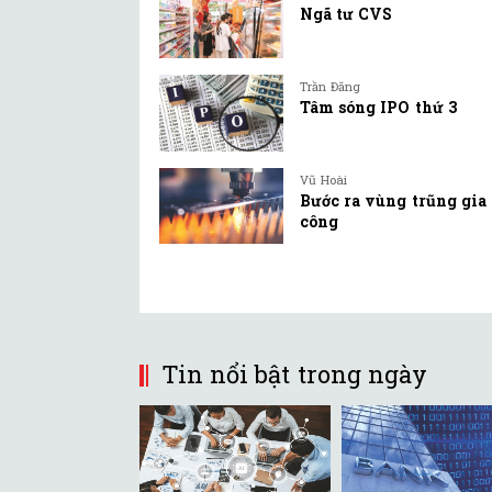
Ngã tư CVS
Trần Đăng
Tâm sóng IPO thứ 3
Vũ Hoài
Bước ra vùng trũng gia
công
Tin nổi bật trong ngày