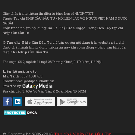
Giấy phép trang thông tin điện tử tổng hợp số 41/GP-TTĐT
Thuộc Tạp chí NHỊP CẦU ĐẦU TƯ - HỘI LIÊN LẠC VỚI NGƯỜI VIỆT NAM Ở NƯỚC
NGOÀI
Chịu trách nhiệm nội dung:
Bà Lê Thị Bích Ngọc
- Tổng Biên Tập Tạp chí
Nhịp Cầu Đầu Tư
©
Tạp chí Nhịp Cầu Đầu Tư
giữ bản quyền nội dung trên website này; chỉ
được phát hành lại nội dung thông tin này khi có sự đồng ý bằng văn bản của
Tạp chí Nhịp Cầu Đầu Tư
Tòa soạn: Số 2, ngách 11 ngõ 28 Dương Khuê, P. Từ Liêm, Hà Nội
Liên hệ quảng cáo:
Ms. Tình:
037 4868 488
Email: tinhvu@nhipcaudautu.vn
Powered by:
Địa chỉ: Lầu 3, 63A Võ Văn Tần, P. Xuân Hòa, TP. HCM
© Copyright 2009-2016
Tạp chí Nhịp Cầu Đầu Tư