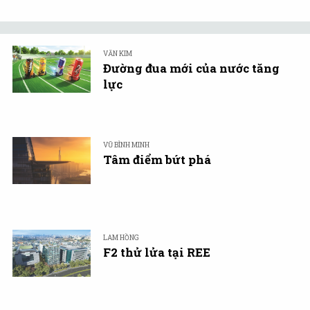
VĂN KIM
Đường đua mới của nước tăng
lực
VŨ BÌNH MINH
Tâm điểm bứt phá
LAM HỒNG
F2 thử lửa tại REE