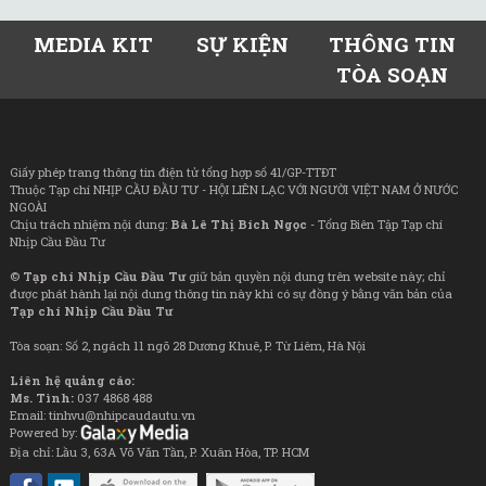
MEDIA KIT
SỰ KIỆN
THÔNG TIN
TÒA SOẠN
Giấy phép trang thông tin điện tử tổng hợp số 41/GP-TTĐT
Thuộc Tạp chí NHỊP CẦU ĐẦU TƯ - HỘI LIÊN LẠC VỚI NGƯỜI VIỆT NAM Ở NƯỚC
NGOÀI
Chịu trách nhiệm nội dung:
Bà Lê Thị Bích Ngọc
- Tổng Biên Tập Tạp chí
Nhịp Cầu Đầu Tư
©
Tạp chí Nhịp Cầu Đầu Tư
giữ bản quyền nội dung trên website này; chỉ
được phát hành lại nội dung thông tin này khi có sự đồng ý bằng văn bản của
Tạp chí Nhịp Cầu Đầu Tư
Tòa soạn: Số 2, ngách 11 ngõ 28 Dương Khuê, P. Từ Liêm, Hà Nội
Liên hệ quảng cáo:
Ms. Tình:
037 4868 488
Email: tinhvu@nhipcaudautu.vn
Powered by:
Địa chỉ: Lầu 3, 63A Võ Văn Tần, P. Xuân Hòa, TP. HCM