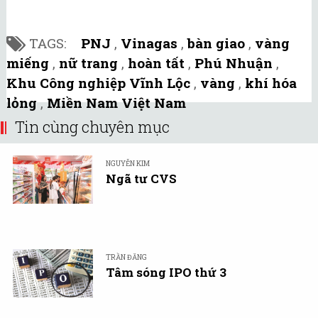
TAGS:
PNJ
,
Vinagas
,
bàn giao
,
vàng
miếng
,
nữ trang
,
hoàn tất
,
Phú Nhuận
,
Khu Công nghiệp Vĩnh Lộc
,
vàng
,
khí hóa
lỏng
,
Miền Nam Việt Nam
Tin cùng chuyên mục
NGUYỄN KIM
Ngã tư CVS
TRẦN ĐĂNG
Tâm sóng IPO thứ 3