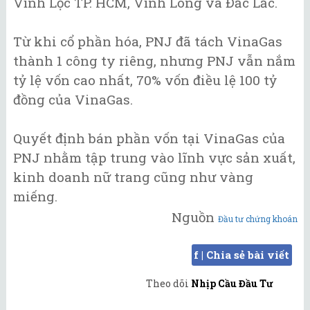
Vĩnh Lộc TP. HCM, Vĩnh Long và Đắc Lắc.
Từ khi cổ phần hóa, PNJ đã tách VinaGas
thành 1 công ty riêng, nhưng PNJ vẫn nắm
tỷ lệ vốn cao nhất, 70% vốn điều lệ 100 tỷ
đồng của VinaGas.
Quyết định bán phần vốn tại VinaGas của
PNJ nhằm tập trung vào lĩnh vực sản xuất,
kinh doanh nữ trang cũng như vàng
miếng.
Nguồn
Đầu tư chứng khoán
f | Chia sẻ bài viết
Theo dõi
Nhịp Cầu Đầu Tư