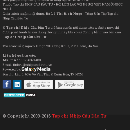
Thuộc Tạp chí NHỊP CẦU ĐẦU TƯ - HỘI LIÊN LẠC VỚI NGƯỜI VIỆT NAM Ở NƯỚC
NGOÀI
Chịu trách nhiệm nội dung:
Bà Lê Thị Bích Ngọc
- Tổng Biên Tập Tạp chí
Nhịp Cầu Đầu Tư
©
Tạp chí Nhịp Cầu Đầu Tư
giữ bản quyền nội dung trên website này; chỉ
được phát hành lại nội dung thông tin này khi có sự đồng ý bằng văn bản của
Tạp chí Nhịp Cầu Đầu Tư
Tòa soạn: Số 2, ngách 11 ngõ 28 Dương Khuê, P. Từ Liêm, Hà Nội
Liên hệ quảng cáo:
Ms. Tình:
037 4868 488
Email: tinhvu@nhipcaudautu.vn
Powered by:
Địa chỉ: Lầu 3, 63A Võ Văn Tần, P. Xuân Hòa, TP. HCM
© Copyright 2009-2016
Tạp chí Nhịp Cầu Đầu Tư