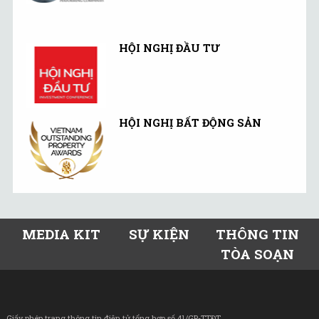
HỘI NGHỊ ĐẦU TƯ
HỘI NGHỊ BẤT ĐỘNG SẢN
MEDIA KIT
SỰ KIỆN
THÔNG TIN
TÒA SOẠN
Giấy phép trang thông tin điện tử tổng hợp số 41/GP-TTĐT