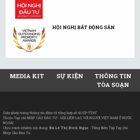
HỘI NGHỊ BẤT ĐỘNG SẢN
MEDIA KIT
SỰ KIỆN
THÔNG TIN
TÒA SOẠN
Giấy phép trang thông tin điện tử tổng hợp số 41/GP-TTĐT
Thuộc Tạp chí NHỊP CẦU ĐẦU TƯ - HỘI LIÊN LẠC VỚI NGƯỜI VIỆT NAM Ở NƯỚC
NGOÀI
Chịu trách nhiệm nội dung:
Bà Lê Thị Bích Ngọc
- Tổng Biên Tập Tạp chí
Nhịp Cầu Đầu Tư