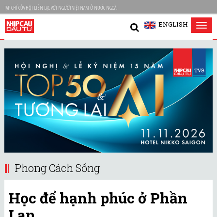
TẠP CHÍ CỦA HỘI LIÊN LẠC VỚI NGƯỜI VIỆT NAM Ở NƯỚC NGOÀI
ENGLISH
Tog
nav
Phong Cách Sống
Học để hạnh phúc ở Phần
Lan