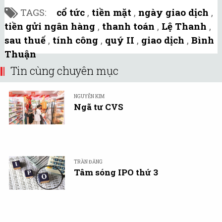
TAGS:
cổ tức
,
tiền mặt
,
ngày giao dịch
,
tiền gửi ngân hàng
,
thanh toán
,
Lệ Thanh
,
sau thuế
,
tính công
,
quý II
,
giao dịch
,
Bình
Thuận
Tin cùng chuyên mục
NGUYỄN KIM
Ngã tư CVS
TRẦN ĐĂNG
Tâm sóng IPO thứ 3