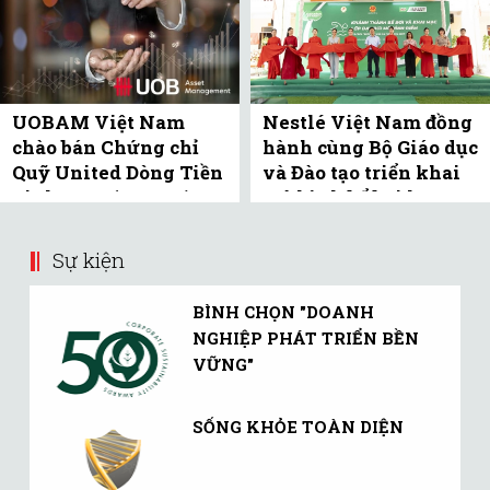
UOBAM Việt Nam
Nestlé Việt Nam đồng
chào bán Chứng chỉ
hành cùng Bộ Giáo dục
Quỹ United Dòng Tiền
và Đào tạo triển khai
Linh Hoạt (UMMF) ra
mô hình bể bơi học
công ...
đường tại Bắc ...
Sự kiện
BÌNH CHỌN "DOANH
NGHIỆP PHÁT TRIỂN BỀN
VỮNG"
SỐNG KHỎE TOÀN DIỆN