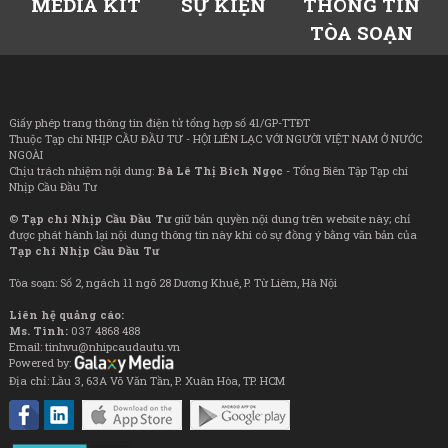
MEDIA KIT
SỰ KIỆN
THÔNG TIN
TÒA SOẠN
Giấy phép trang thông tin điện tử tổng hợp số 41/GP-TTĐT
Thuộc Tạp chí NHỊP CẦU ĐẦU TƯ - HỘI LIÊN LẠC VỚI NGƯỜI VIỆT NAM Ở NƯỚC
NGOÀI
Chịu trách nhiệm nội dung:
Bà Lê Thị Bích Ngọc
- Tổng Biên Tập Tạp chí
Nhịp Cầu Đầu Tư
©
Tạp chí Nhịp Cầu Đầu Tư
giữ bản quyền nội dung trên website này; chỉ
được phát hành lại nội dung thông tin này khi có sự đồng ý bằng văn bản của
Tạp chí Nhịp Cầu Đầu Tư
Tòa soạn: Số 2, ngách 11 ngõ 28 Dương Khuê, P. Từ Liêm, Hà Nội
Liên hệ quảng cáo:
Ms. Tình:
037 4868 488
Email: tinhvu@nhipcaudautu.vn
Powered by:
Địa chỉ: Lầu 3, 63A Võ Văn Tần, P. Xuân Hòa, TP. HCM