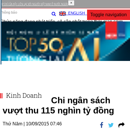
×
TẠP CHÍ CỦA HỘI LIÊN LẠC VỚI NGƯỜI VIỆT NAM Ở NƯỚC NGOÀI
Thông báo
ENGLISH
Toggle navigation
Chức năng đang phát triển, sẽ cập nhật trong thời gian sớm
nhất !
Đóng
Kinh Doanh
Chi ngân sách
vượt thu 115 nghìn tỷ đồng
Thứ Năm |
10/09/2015 07:46