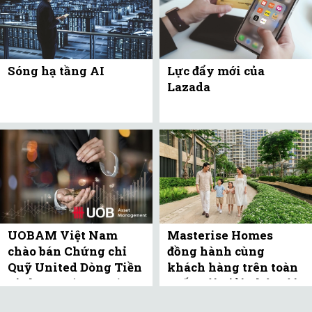
Sóng hạ tầng AI
Lực đẩy mới của
Lazada
UOBAM Việt Nam
Masterise Homes
chào bán Chứng chỉ
đồng hành cùng
Quỹ United Dòng Tiền
khách hàng trên toàn
Linh Hoạt (UMMF) ra
quốc với giải pháp tài
công ...
chính ưu ...