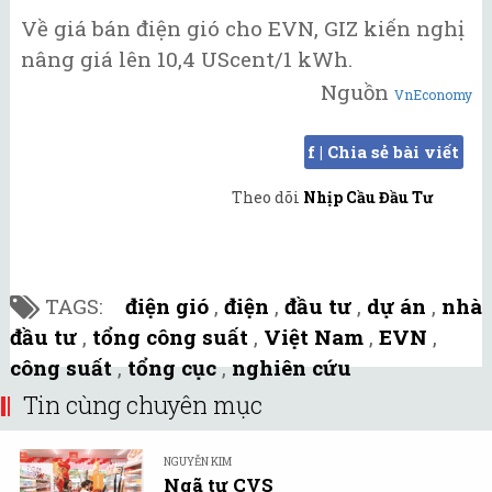
Về giá bán điện gió cho EVN, GIZ kiến nghị
nâng giá lên 10,4 UScent/1 kWh.
Nguồn
VnEconomy
f | Chia sẻ bài viết
Theo dõi
Nhịp Cầu Đầu Tư
TAGS:
điện gió
,
điện
,
đầu tư
,
dự án
,
nhà
đầu tư
,
tổng công suất
,
Việt Nam
,
EVN
,
công suất
,
tổng cục
,
nghiên cứu
Tin cùng chuyên mục
NGUYỄN KIM
Ngã tư CVS