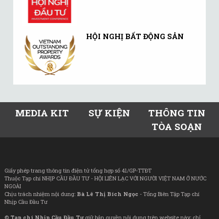
HỘI NGHỊ BẤT ĐỘNG SẢN
MEDIA KIT
SỰ KIỆN
THÔNG TIN
TÒA SOẠN
Giấy phép trang thông tin điện tử tổng hợp số 41/GP-TTĐT
Thuộc Tạp chí NHỊP CẦU ĐẦU TƯ - HỘI LIÊN LẠC VỚI NGƯỜI VIỆT NAM Ở NƯỚC
NGOÀI
Chịu trách nhiệm nội dung:
Bà Lê Thị Bích Ngọc
- Tổng Biên Tập Tạp chí
Nhịp Cầu Đầu Tư
©
Tạp chí Nhịp Cầu Đầu Tư
giữ bản quyền nội dung trên website này; chỉ