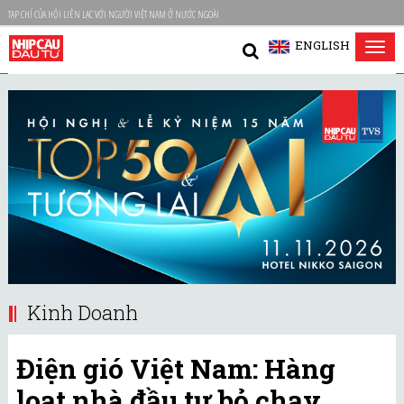
TẠP CHÍ CỦA HỘI LIÊN LẠC VỚI NGƯỜI VIỆT NAM Ở NƯỚC NGOÀI
ENGLISH
Tog
nav
Kinh Doanh
Điện gió Việt Nam: Hàng
loạt nhà đầu tư bỏ chạy