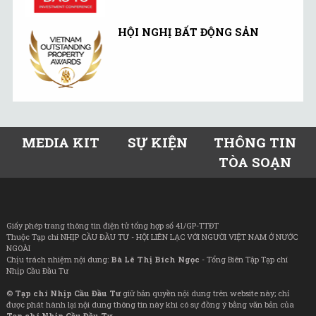
HỘI NGHỊ BẤT ĐỘNG SẢN
MEDIA KIT
SỰ KIỆN
THÔNG TIN
TÒA SOẠN
Giấy phép trang thông tin điện tử tổng hợp số 41/GP-TTĐT
Thuộc Tạp chí NHỊP CẦU ĐẦU TƯ - HỘI LIÊN LẠC VỚI NGƯỜI VIỆT NAM Ở NƯỚC
NGOÀI
Chịu trách nhiệm nội dung:
Bà Lê Thị Bích Ngọc
- Tổng Biên Tập Tạp chí
Nhịp Cầu Đầu Tư
©
Tạp chí Nhịp Cầu Đầu Tư
giữ bản quyền nội dung trên website này; chỉ
được phát hành lại nội dung thông tin này khi có sự đồng ý bằng văn bản của
Tạp chí Nhịp Cầu Đầu Tư