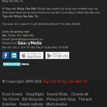
Nhịp Cầu Đầu Tư
©
Tạp chí Nhịp Cầu Đầu Tư
giữ bản quyền nội dung trên website này; chỉ
được phát hành lại nội dung thông tin này khi có sự đồng ý bằng văn bản của
Tạp chí Nhịp Cầu Đầu Tư
Tòa soạn: Số 2, ngách 11 ngõ 28 Dương Khuê, P. Từ Liêm, Hà Nội
Liên hệ quảng cáo:
Ms. Tình:
037 4868 488
Email: tinhvu@nhipcaudautu.vn
Powered by:
Địa chỉ: Lầu 3, 63A Võ Văn Tần, P. Xuân Hòa, TP. HCM
© Copyright 2009-2016
Tạp chí Nhịp Cầu Đầu Tư
Kinh Doanh
Công Nghệ
Doanh Nhân
Chuyên đề
Tài Chính
Bất động sản
Phong Cách Sống
Thế giới
Kiều bào
Doanh nghiệp
Multimedia