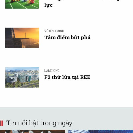
lực
VŨ BÌNH MINH
Tâm điểm bứt phá
LAM HỒNG
F2 thử lửa tại REE
Tin nổi bật trong ngày