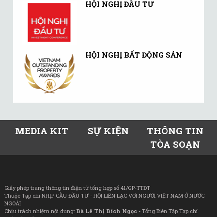
HỘI NGHỊ ĐẦU TƯ
HỘI NGHỊ BẤT ĐỘNG SẢN
MEDIA KIT
SỰ KIỆN
THÔNG TIN
TÒA SOẠN
Giấy phép trang thông tin điện tử tổng hợp số 41/GP-TTĐT
Thuộc Tạp chí NHỊP CẦU ĐẦU TƯ - HỘI LIÊN LẠC VỚI NGƯỜI VIỆT NAM Ở NƯỚC
NGOÀI
Chịu trách nhiệm nội dung:
Bà Lê Thị Bích Ngọc
- Tổng Biên Tập Tạp chí