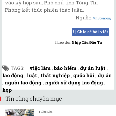
vào kỳ họp sau, Phó chủ tịch Tòng Thị
Phóng kết thúc phiên thảo luận.
Nguồn
VnEconomy
f | Chia sẻ bài viết
Theo dõi
Nhịp Cầu Đầu Tư
TAGS:
việc làm
,
bảo hiểm
,
dự án luật
,
lao động
,
luật
,
thất nghiệp
,
quốc hội
,
dự án
,
người lao động
,
người sử dụng lao động
,
họp
Tin cùng chuyên mục
TRẦN ĐĂNG