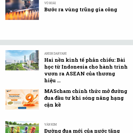
VŨ HOÀI
Bước ra vùng trũng gia công
ANISH DARYANI
Hai nền kinh tế phản chiếu: Bài
học từ Indonesia cho hành trình
vươn ra ASEAN của thương
hiệu ...
MAScham chính thức mở đường
đua đầu tư khi sóng nâng hạng
cận kề
VĂN KIM
Đường đua mới của nước tăng