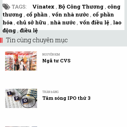
TAGS:
Vinatex
,
Bộ Công Thương
,
công
thương
,
cổ phần
,
vốn nhà nước
,
cổ phần
hóa
,
chủ sở hữu
,
nhà nước
,
vốn điều lệ
,
lao
động
,
điều lệ
Tin cùng chuyên mục
NGUYỄN KIM
Ngã tư CVS
TRẦN ĐĂNG
Tâm sóng IPO thứ 3