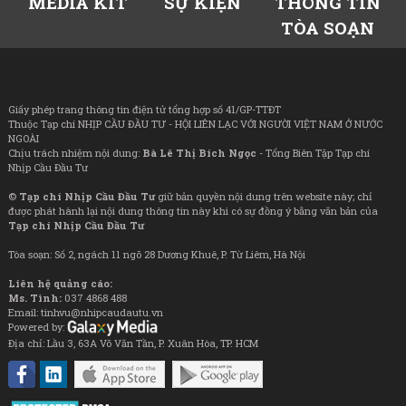
MEDIA KIT
SỰ KIỆN
THÔNG TIN
TÒA SOẠN
Giấy phép trang thông tin điện tử tổng hợp số 41/GP-TTĐT
Thuộc Tạp chí NHỊP CẦU ĐẦU TƯ - HỘI LIÊN LẠC VỚI NGƯỜI VIỆT NAM Ở NƯỚC
NGOÀI
Chịu trách nhiệm nội dung:
Bà Lê Thị Bích Ngọc
- Tổng Biên Tập Tạp chí
Nhịp Cầu Đầu Tư
©
Tạp chí Nhịp Cầu Đầu Tư
giữ bản quyền nội dung trên website này; chỉ
được phát hành lại nội dung thông tin này khi có sự đồng ý bằng văn bản của
Tạp chí Nhịp Cầu Đầu Tư
Tòa soạn: Số 2, ngách 11 ngõ 28 Dương Khuê, P. Từ Liêm, Hà Nội
Liên hệ quảng cáo:
Ms. Tình:
037 4868 488
Email: tinhvu@nhipcaudautu.vn
Powered by:
Địa chỉ: Lầu 3, 63A Võ Văn Tần, P. Xuân Hòa, TP. HCM