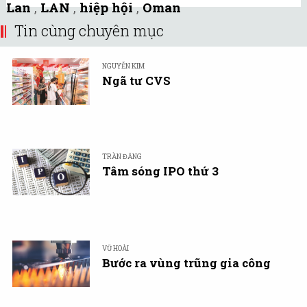
Lan
,
LAN
,
hiệp hội
,
Oman
Tin cùng chuyên mục
NGUYỄN KIM
Ngã tư CVS
TRẦN ĐĂNG
Tâm sóng IPO thứ 3
VŨ HOÀI
Bước ra vùng trũng gia công