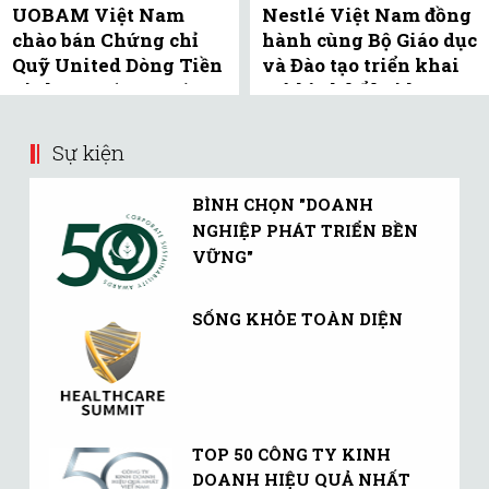
UOBAM Việt Nam
Nestlé Việt Nam đồng
chào bán Chứng chỉ
hành cùng Bộ Giáo dục
Quỹ United Dòng Tiền
và Đào tạo triển khai
Linh Hoạt (UMMF) ra
mô hình bể bơi học
công ...
đường tại Bắc ...
Sự kiện
BÌNH CHỌN "DOANH
NGHIỆP PHÁT TRIỂN BỀN
VỮNG"
SỐNG KHỎE TOÀN DIỆN
TOP 50 CÔNG TY KINH
DOANH HIỆU QUẢ NHẤT