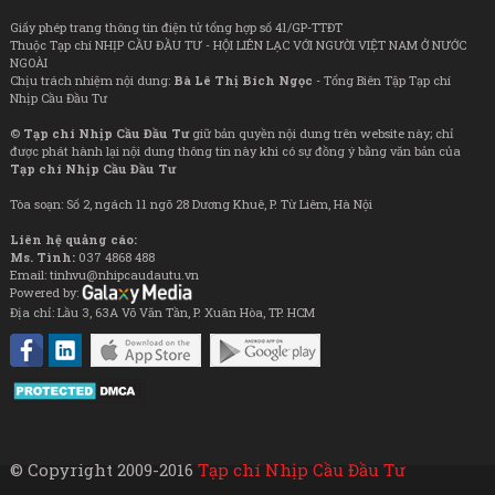
Giấy phép trang thông tin điện tử tổng hợp số 41/GP-TTĐT
Thuộc Tạp chí NHỊP CẦU ĐẦU TƯ - HỘI LIÊN LẠC VỚI NGƯỜI VIỆT NAM Ở NƯỚC
NGOÀI
Chịu trách nhiệm nội dung:
Bà Lê Thị Bích Ngọc
- Tổng Biên Tập Tạp chí
Nhịp Cầu Đầu Tư
©
Tạp chí Nhịp Cầu Đầu Tư
giữ bản quyền nội dung trên website này; chỉ
được phát hành lại nội dung thông tin này khi có sự đồng ý bằng văn bản của
Tạp chí Nhịp Cầu Đầu Tư
Tòa soạn: Số 2, ngách 11 ngõ 28 Dương Khuê, P. Từ Liêm, Hà Nội
Liên hệ quảng cáo:
Ms. Tình:
037 4868 488
Email: tinhvu@nhipcaudautu.vn
Powered by:
Địa chỉ: Lầu 3, 63A Võ Văn Tần, P. Xuân Hòa, TP. HCM
© Copyright 2009-2016
Tạp chí Nhịp Cầu Đầu Tư