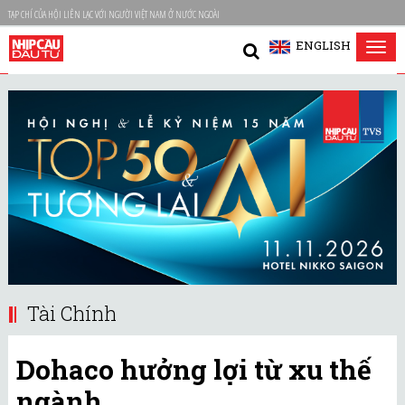
TẠP CHÍ CỦA HỘI LIÊN LẠC VỚI NGƯỜI VIỆT NAM Ở NƯỚC NGOÀI
ENGLISH
Tog
nav
Tài Chính
Dohaco hưởng lợi từ xu thế
ngành