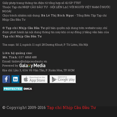
Giấy phép trang thông tin điện tử tổng hợp số 41/GP-TTĐT
Thuộc Tạp chí NHỊP CẦU ĐẦU TƯ - HỘI LIÊN LẠC VỚI NGƯỜI VIỆT NAM Ở NƯỚC
NGOÀI
Chịu trách nhiệm nội dung:
Bà Lê Thị Bích Ngọc
- Tổng Biên Tập Tạp chí
Nhịp Cầu Đầu Tư
©
Tạp chí Nhịp Cầu Đầu Tư
giữ bản quyền nội dung trên website này; chỉ
được phát hành lại nội dung thông tin này khi có sự đồng ý bằng văn bản của
Tạp chí Nhịp Cầu Đầu Tư
Tòa soạn: Số 2, ngách 11 ngõ 28 Dương Khuê, P. Từ Liêm, Hà Nội
Liên hệ quảng cáo:
Ms. Tình:
037 4868 488
Email: tinhvu@nhipcaudautu.vn
Powered by:
Địa chỉ: Lầu 3, 63A Võ Văn Tần, P. Xuân Hòa, TP. HCM
© Copyright 2009-2016
Tạp chí Nhịp Cầu Đầu Tư