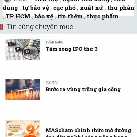
dùng
,
tự bảo vệ
,
cục phó
,
xuất xứ
,
thu phân
,
TP HCM
,
bảo vệ
,
tin thêm
,
thực phẩm
Tin cùng chuyên mục
TRẦN ĐĂNG
Tâm sóng IPO thứ 3
VŨ HOÀI
Bước ra vùng trũng gia công
MAScham chính thức mở đường