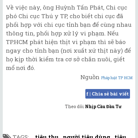
Về việc này, ông Huỳnh Tấn Phát, Chi cục
phó Chi cục Thú y TP, cho biết chi cục đã
phối hợp với chi cục tỉnh bạn để cùng nhau
thông tin, phối hợp xử lý vi phạm. Nếu
TP.HCM phát hiện thịt vi phạm thì sẽ báo
ngay cho tỉnh bạn (nơi xuất xứ thịt này) để
họ kịp thời kiểm tra cơ sở chăn nuôi, giết
mổ nơi đó.
Nguồn
Pháp luật TP HCM
f | Chia sẻ bài viết
Theo dõi
Nhịp Cầu Đầu Tư
TAGS:
tiêu thụ
,
người tiêu dùng
,
tiêu