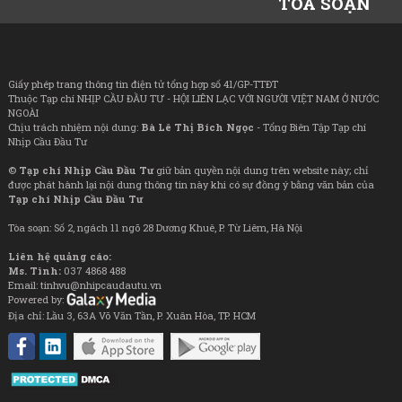
TÒA SOẠN
Giấy phép trang thông tin điện tử tổng hợp số 41/GP-TTĐT
Thuộc Tạp chí NHỊP CẦU ĐẦU TƯ - HỘI LIÊN LẠC VỚI NGƯỜI VIỆT NAM Ở NƯỚC
NGOÀI
Chịu trách nhiệm nội dung:
Bà Lê Thị Bích Ngọc
- Tổng Biên Tập Tạp chí
Nhịp Cầu Đầu Tư
©
Tạp chí Nhịp Cầu Đầu Tư
giữ bản quyền nội dung trên website này; chỉ
được phát hành lại nội dung thông tin này khi có sự đồng ý bằng văn bản của
Tạp chí Nhịp Cầu Đầu Tư
Tòa soạn: Số 2, ngách 11 ngõ 28 Dương Khuê, P. Từ Liêm, Hà Nội
Liên hệ quảng cáo:
Ms. Tình:
037 4868 488
Email: tinhvu@nhipcaudautu.vn
Powered by:
Địa chỉ: Lầu 3, 63A Võ Văn Tần, P. Xuân Hòa, TP. HCM