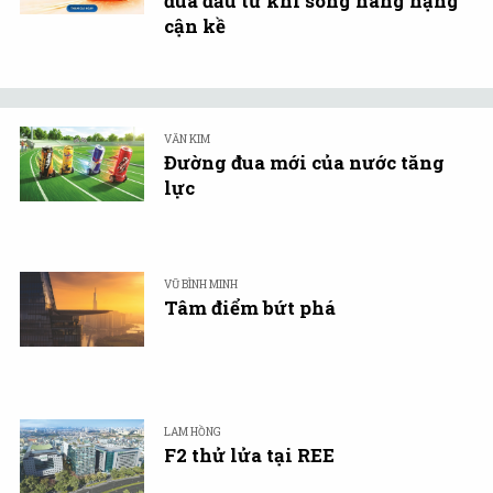
đua đầu tư khi sóng nâng hạng
cận kề
VĂN KIM
Đường đua mới của nước tăng
lực
VŨ BÌNH MINH
Tâm điểm bứt phá
LAM HỒNG
F2 thử lửa tại REE