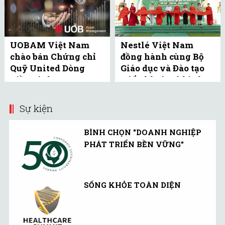
UOBAM Việt Nam
Nestlé Việt Nam
chào bán Chứng chỉ
đồng hành cùng Bộ
Quỹ United Dòng
Giáo dục và Đào tạo
Tiền Linh Hoạt
triển khai mô hình
(UMMF) ra công ...
bể bơi học đường tại
Bắc ...
Sự kiện
BÌNH CHỌN "DOANH NGHIỆP
PHÁT TRIỂN BỀN VỮNG"
SỐNG KHỎE TOÀN DIỆN