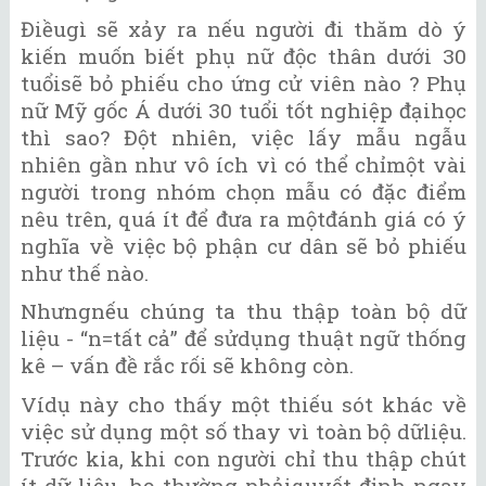
Điềugì sẽ xảy ra nếu người đi thăm dò ý
kiến muốn biết phụ nữ độc thân dưới 30
tuổisẽ bỏ phiếu cho ứng cử viên nào ? Phụ
nữ Mỹ gốc Á dưới 30 tuổi tốt nghiệp đạihọc
thì sao? Đột nhiên, việc lấy mẫu ngẫu
nhiên gần như vô ích vì có thể chỉmột vài
người trong nhóm chọn mẫu có đặc điểm
nêu trên, quá ít để đưa ra mộtđánh giá có ý
nghĩa về việc bộ phận cư dân sẽ bỏ phiếu
như thế nào.
Nhưngnếu chúng ta thu thập toàn bộ dữ
liệu - “n=tất cả” để sửdụng thuật ngữ thống
kê – vấn đề rắc rối sẽ không còn.
Vídụ này cho thấy một thiếu sót khác về
việc sử dụng một số thay vì toàn bộ dữliệu.
Trước kia, khi con người chỉ thu thập chút
ít dữ liệu, họ thường phảiquyết định ngay