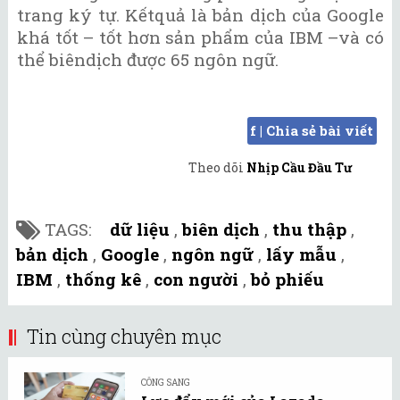
trang ký tự. Kếtquả là bản dịch của Google
khá tốt – tốt hơn sản phẩm của IBM –và có
thể biêndịch được 65 ngôn ngữ.
f | Chia sẻ bài viết
Theo dõi
Nhịp Cầu Đầu Tư
TAGS:
dữ liệu
,
biên dịch
,
thu thập
,
bản dịch
,
Google
,
ngôn ngữ
,
lấy mẫu
,
IBM
,
thống kê
,
con người
,
bỏ phiếu
Tin cùng chuyên mục
CÔNG SANG