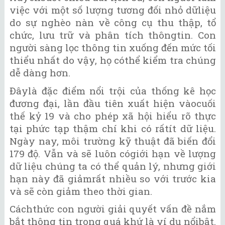
việc với một số lượng tương đối nhỏ dữliệu
do sự nghèo nàn về công cụ thu thập, tổ
chức, lưu trữ và phân tích thôngtin. Con
người sàng lọc thông tin xuống đến mức tối
thiểu nhất do vậy, họ cóthể kiểm tra chúng
dễ dàng hơn.
Đâylà đặc điểm nổi trội của thống kê học
đương đại, lần đầu tiên xuất hiện vàocuối
thế kỷ 19 và cho phép xã hội hiểu rõ thực
tại phức tạp thậm chí khi có rấtít dữ liệu.
Ngày nay, môi trường kỹ thuật đã biến đổi
179 độ. Vẫn và sẽ luôn cógiới hạn về lượng
dữ liệu chúng ta có thể quản lý, nhưng giới
hạn này đã giảmrất nhiều so với trước kia
và sẽ còn giảm theo thời gian.
Cáchthức con người giải quyết vấn đề nắm
bắt thông tin trong quá khứ là ví dụ nổibật.