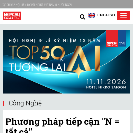
TẠP CHÍ CỦA HỘI LIÊN LẠC VỚI NGƯỜI VIỆT NAM Ở NƯỚC NGOÀI
ENGLISH
Tog
nav
Công Nghệ
Phương pháp tiếp cận "N =
tất cả"